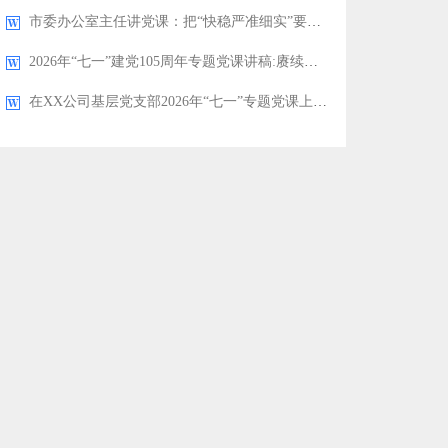
市委办公室主任讲党课：把“快稳严准细实”要求贯穿于市委办公室工作全过程，着力推动市委办公室作风全面过硬
2026年“七一”建党105周年专题党课讲稿:赓续百年奋斗初心勇担时代复兴使命
在XX公司基层党支部2026年“七一”专题党课上的讲稿