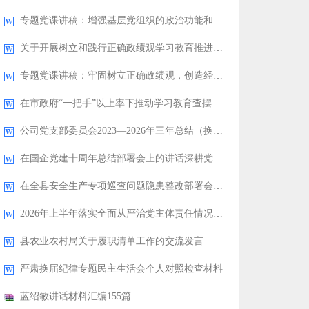
专题党课讲稿：增强基层党组织的政治功能和组织功能
关于开展树立和践行正确政绩观学习教育推进情况的总结报告
专题党课讲稿：牢固树立正确政绩观，创造经得起历史和人民检验的实绩
在市政府“一把手”以上率下推动学习教育查摆问题整改整治工作会议上的讲话
公司党支部委员会2023—2026年三年总结（换届报告）
在国企党建十周年总结部署会上的讲话深耕党建沃土赋能国企发展
在全县安全生产专项巡查问题隐患整改部署会上的讲话
2026年上半年落实全面从严治党主体责任情况报告（税务局）
县农业农村局关于履职清单工作的交流发言
严肃换届纪律专题民主生活会个人对照检查材料
蓝绍敏讲话材料汇编155篇