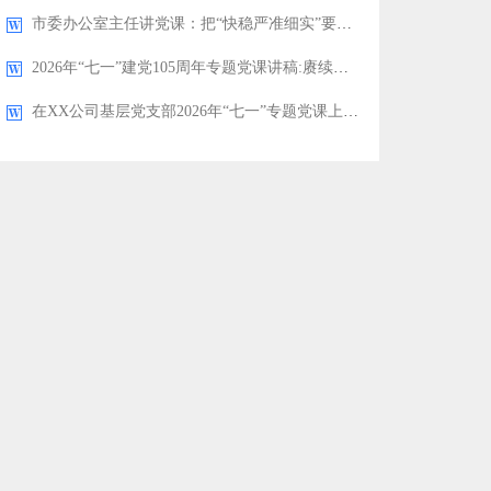
市委办公室主任讲党课：把“快稳严准细实”要求贯穿于市委办公室工作全过程，着力推动市委办公室作风全面过硬
2026年“七一”建党105周年专题党课讲稿:赓续百年奋斗初心勇担时代复兴使命
在XX公司基层党支部2026年“七一”专题党课上的讲稿