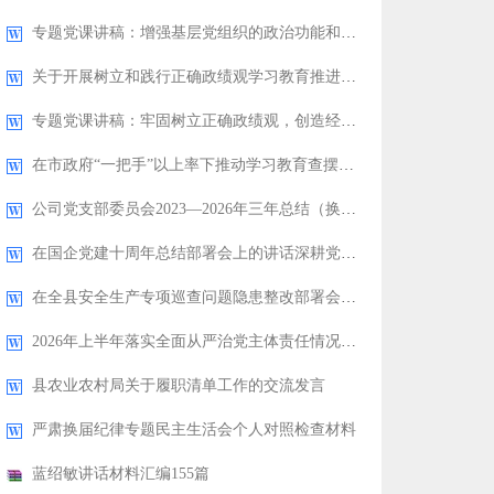
专题党课讲稿：增强基层党组织的政治功能和组织功能
关于开展树立和践行正确政绩观学习教育推进情况的总结报告
专题党课讲稿：牢固树立正确政绩观，创造经得起历史和人民检验的实绩
在市政府“一把手”以上率下推动学习教育查摆问题整改整治工作会议上的讲话
公司党支部委员会2023—2026年三年总结（换届报告）
在国企党建十周年总结部署会上的讲话深耕党建沃土赋能国企发展
在全县安全生产专项巡查问题隐患整改部署会上的讲话
2026年上半年落实全面从严治党主体责任情况报告（税务局）
县农业农村局关于履职清单工作的交流发言
严肃换届纪律专题民主生活会个人对照检查材料
蓝绍敏讲话材料汇编155篇